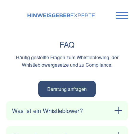
FAQ
Häufig gestellte Fragen zum Whistleblowing, der
Whistleblowergesetze und zu Compliance.
Beratung anfragen
Was ist ein Whistleblower?
Als Whistleblower oder Hinweisgeber bezeichnet
man eine Person, die Kenntnis von Missständen