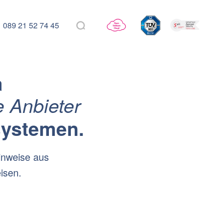
089 21 52 74 45
n
 Anbieter
systemen.
inweise aus
isen.