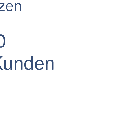
nzen
0
unden