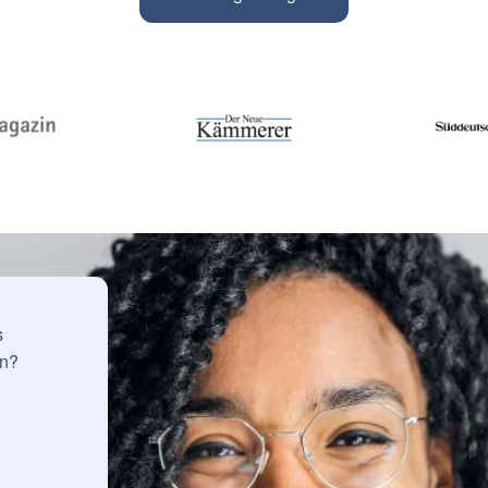
s
en?