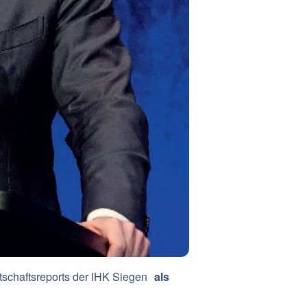
tschaftsreports der IHK Siegen
als