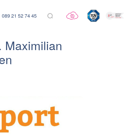
089 21 52 74 45
. Maximilian
gen